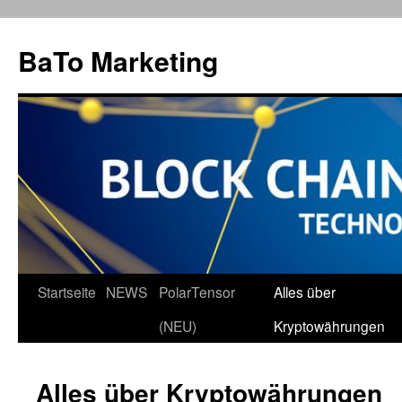
Zum
Inhalt
BaTo Marketing
springen
Startseite
NEWS
PolarTensor
Alles über
(NEU)
Kryptowährungen
Alles über Kryptowährungen