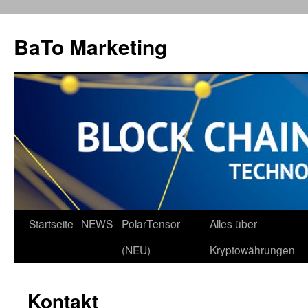
Zum
Inhalt
BaTo Marketing
springen
Startseite
NEWS
PolarTensor
Alles über
(NEU)
Kryptowährungen
Kontakt